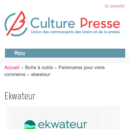
Aller
Se connecter
au
contenu
principal
Se déconnecter
Menu
Accueil
Boîte à outils
Partenaires pour votre
Fil
commerce
ekwateur
d'Ariane
Ekwateur