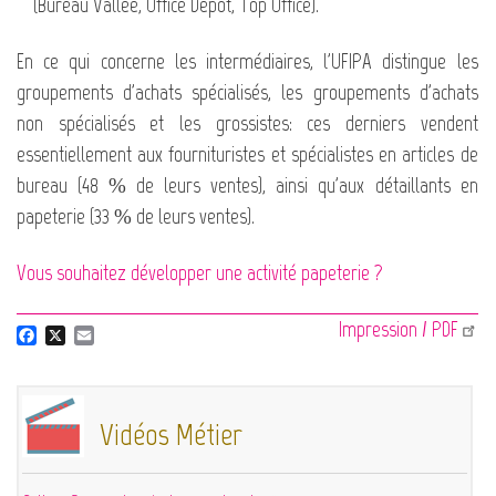
(Bureau Vallée, Office Dépôt, Top Office).
En ce qui concerne les intermédiaires, l'UFIPA distingue les
groupements d'achats spécialisés, les groupements d'achats
non spécialisés et les grossistes: ces derniers vendent
essentiellement aux fournituristes et spécialistes en articles de
bureau (48 % de leurs ventes), ainsi qu'aux détaillants en
papeterie (33 % de leurs ventes).
Vous souhaitez développer une activité papeterie ?
Impression / PDF
F
X
E
a
m
c
a
e
i
b
l
Vidéos Métier
o
o
k