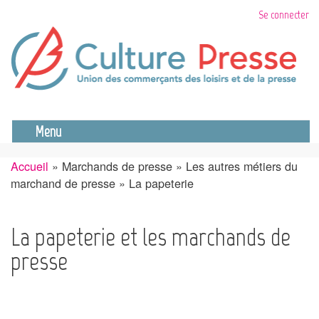
Aller
Se connecter
au
contenu
principal
Se déconnecter
Menu
Accueil
Marchands de presse
Les autres métiers du
Fil
marchand de presse
La papeterie
d'Ariane
La papeterie et les marchands de
presse