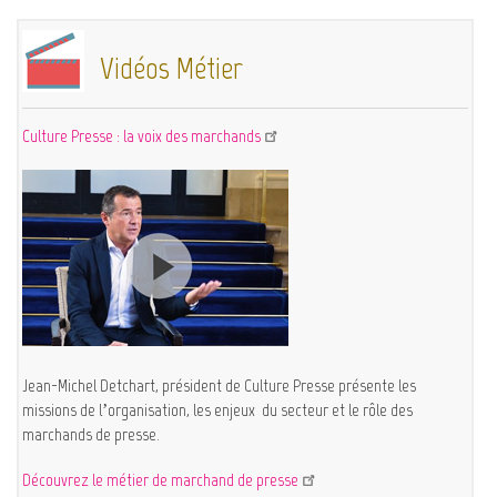
c
a
e
i
b
l
Vidéos Métier
o
o
k
Culture Presse : la voix des marchands
Jean-Michel Detchart, président de Culture Presse présente les
missions de l’organisation, les enjeux du secteur et le rôle des
marchands de presse.
Découvrez le métier de marchand de presse