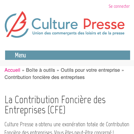
Aller
Se connecter
au
contenu
principal
Se déconnecter
Menu
Accueil
Boîte à outils
Outils pour votre entreprise
Fil
Contribution foncière des entreprises
d'Ariane
La Contribution Foncière des
Entreprises (CFE)
Culture Presse a obtenu une exonération totale de Contribution
Foncière des entreprises. Vous êtes peut-être concerné !