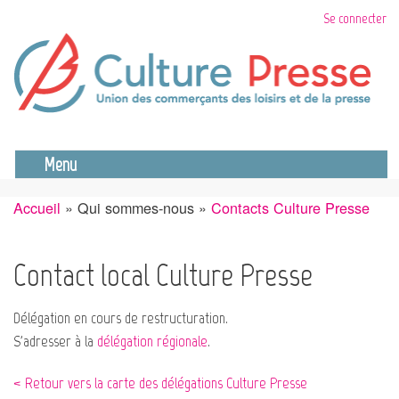
Aller
Se connecter
au
contenu
principal
Se déconnecter
Menu
Accueil
Qui sommes-nous
Contacts Culture Presse
Fil
d'Ariane
Contact local Culture Presse
Délégation en cours de restructuration.
S'adresser à la
délégation régionale
.
< Retour vers la carte des délégations Culture Presse