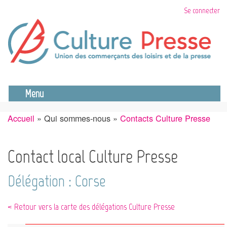
Aller
Se connecter
au
contenu
principal
Se déconnecter
Menu
Accueil
Qui sommes-nous
Contacts Culture Presse
Fil
d'Ariane
Contact local Culture Presse
Délégation : Corse
< Retour vers la carte des délégations Culture Presse