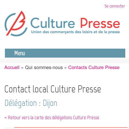
Aller
Se connecter
au
contenu
principal
Se déconnecter
Menu
Accueil
Qui sommes-nous
Contacts Culture Presse
Fil
d'Ariane
Contact local Culture Presse
Délégation : Dijon
< Retour vers la carte des délégations Culture Presse