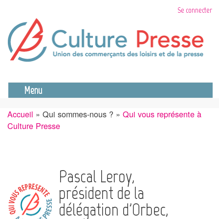
Aller
Se connecter
au
contenu
principal
Se déconnecter
Menu
Accueil
Qui sommes-nous ?
Qui vous représente à
Fil
Culture Presse
d'Ariane
Pascal Leroy,
président de la
délégation d'Orbec,