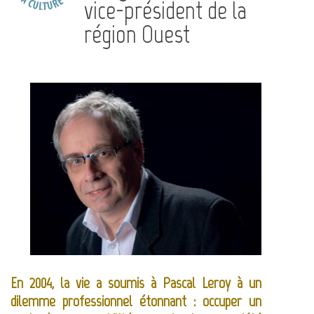
vice-président de la
région Ouest
En 2004, la vie a soumis à Pascal Leroy à un
dilemme professionnel étonnant : occuper un