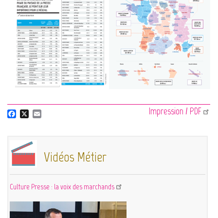
Impression / PDF
F
X
E
a
m
c
a
e
i
b
l
Vidéos Métier
o
o
k
Culture Presse : la voix des marchands