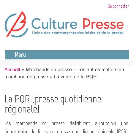
Aller
Se connecter
au
contenu
principal
Se déconnecter
Menu
Accueil
Marchands de presse
Les autres métiers du
Fil
marchand de presse
La vente de la PQR
d'Ariane
La PQR (presse quotidienne
régionale)
Les marchands de presse distribuent aujourd'hui une
cinquantaine de titres de presse quotidienne régionale (PQR),