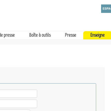
Aller
Sai
ESPA
au
Sai
contenu
principal
de presse
Boîte à outils
Presse
Enseigne