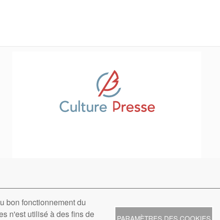
 au bon fonctionnement du
 - 20-22 rue des Petits Hôtels - 75010 Paris - Tél. : 01 42 40 27 15 -
Contact
-
Men
s n'est utilisé à des fins de
PARAMÈTRES DES COOKIES