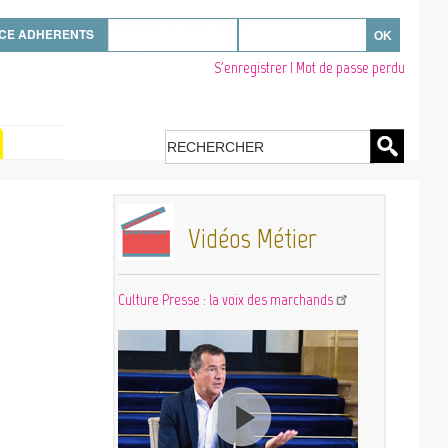
sissez votre nom d'utilisateur ou votre email
CE ADHERENTS
sissez votre mot de passe
S'enregistrer
|
Mot de passe perdu
Se déconnecter
Links Register - Reset
password
Search
Vidéos Métier
Culture Presse : la voix des marchands