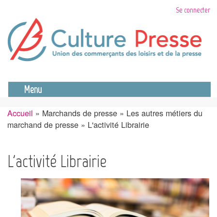
Aller
Se connecter
au
contenu
principal
Se déconnecter
Menu
Accueil
Marchands de presse
Les autres métiers du
Fil
marchand de presse
L'activité Librairie
d'Ariane
L'activité Librairie