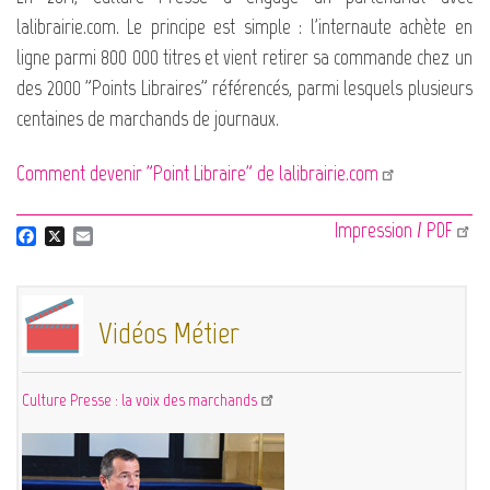
lalibrairie.com. Le principe est simple : l'internaute achète en
ligne parmi 800 000 titres et vient retirer sa commande chez un
des 2000 "Points Libraires" référencés, parmi lesquels plusieurs
centaines de marchands de journaux.
Comment devenir "Point Libraire" de lalibrairie.com
Impression / PDF
F
X
E
a
m
c
a
e
i
b
l
Vidéos Métier
o
o
k
Culture Presse : la voix des marchands