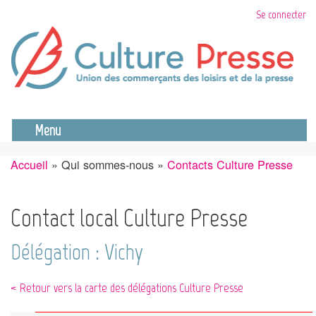
Aller
Se connecter
au
contenu
principal
Se déconnecter
Menu
Accueil
Qui sommes-nous
Contacts Culture Presse
Fil
d'Ariane
Contact local Culture Presse
Délégation : Vichy
< Retour vers la carte des délégations Culture Presse