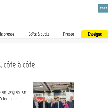
Aller
Sai
ESPA
au
Sai
contenu
principal
de presse
Boîte à outils
Presse
Enseigne
, côte à côte
s en congrès, un
élection de leur