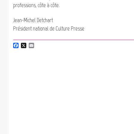
professions, côte à côte.
Jean-Michel Detchart
Président national de Culture Presse
F
X
E
a
m
c
a
e
i
b
l
o
o
k