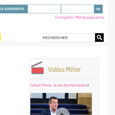
sissez votre nom d'utilisateur ou votre email
CE ADHERENTS
sissez votre mot de passe
S'enregistrer
|
Mot de passe perdu
Se déconnecter
Links Register - Reset
password
Search
Vidéos Métier
Culture Presse : la voix des marchands