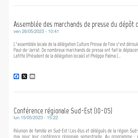
c
a
e
i
b
l
o
Assemblée des marchands de presse du dépôt d
o
k
ven 26/05/2023 - 10:41
L’assemblée locale de la délégation Culture Presse de Foix s’est déroul
Paul-de-Jarrat. De nombreux marchands de presse ont fait le déplace
Lafitte (Président de la délégation locale) et Philippe Palma (...
F
X
E
a
m
c
a
e
i
b
l
o
Conférence régionale Sud-Est (10-05)
o
k
lun 15/05/2023 - 15:22
Réunion de famille en Sud-Est ! Les élus et délégués de la région Sud
mai pour leur conférence régionale semestrielle. Au programme : p