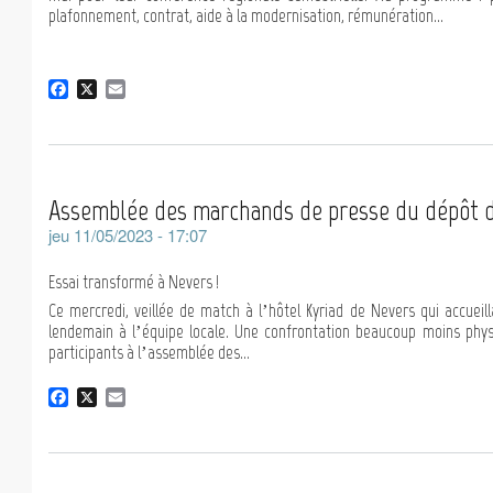
plafonnement, contrat, aide à la modernisation, rémunération...
F
X
E
a
m
c
a
e
i
b
l
o
Assemblée des marchands de presse du dépôt de
o
k
jeu 11/05/2023 - 17:07
Essai transformé à Nevers !
Ce mercredi, veillée de match à l’hôtel Kyriad de Nevers qui accueil
lendemain à l’équipe locale. Une confrontation beaucoup moins phy
participants à l’assemblée des...
F
X
E
a
m
c
a
e
i
b
l