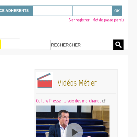
sissez votre nom d'utilisateur ou votre email
CE ADHERENTS
sissez votre mot de passe
S'enregistrer
|
Mot de passe perdu
Se déconnecter
Links Register - Reset
password
Search
Vidéos Métier
Culture Presse : la voix des marchands