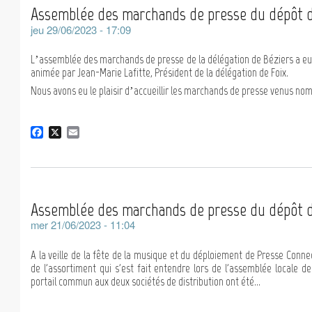
Assemblée des marchands de presse du dépôt d
o
k
jeu 29/06/2023 - 17:09
L’assemblée des marchands de presse de la délégation de Béziers a eu l
animée par Jean-Marie Lafitte, Président de la délégation de Foix.
Nous avons eu le plaisir d’accueillir les marchands de presse venus nomb
F
X
E
a
m
c
a
e
i
b
l
o
Assemblée des marchands de presse du dépôt 
o
k
mer 21/06/2023 - 11:04
A la veille de la fête de la musique et du déploiement de Presse Connec
de l'assortiment qui s'est fait entendre lors de l'assemblée locale 
portail commun aux deux sociétés de distribution ont été...