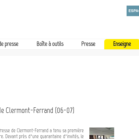
Aller
Sai
ESPA
au
Sai
contenu
principal
de presse
Boîte à outils
Presse
Enseigne
de Clermont-Ferrand (06-07)
re Presse de Clermont-Ferrand a tenu sa première
e. Devant près d’une quarantaine d’invités, le