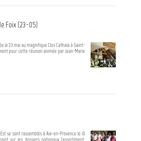
e Foix (23-05)
ée le 23 mai au magnifique Clos Cathala à Saint-
ment pour cette réunion animée par Jean-Marie
-Est se sont rassemblés à Aix-en-Provence le 10
oint sur les dossiers nationaux (assortiment,