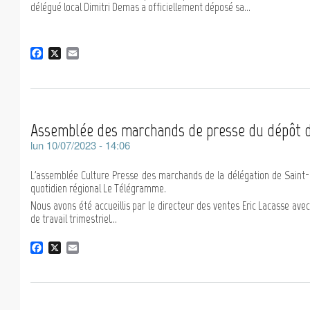
délégué local Dimitri Demas a officiellement déposé sa...
F
X
E
a
m
c
a
e
i
b
l
o
Assemblée des marchands de presse du dépôt d
o
k
lun 10/07/2023 - 14:06
L'assemblée Culture Presse des marchands de la délégation de Saint-B
quotidien régional Le Télégramme.
Nous avons été accueillis par le directeur des ventes Eric Lacasse ave
de travail trimestriel...
F
X
E
a
m
c
a
e
i
b
l
o