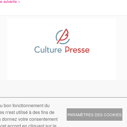
ge
e suivante ››
vante
 au bon fonctionnement du
sse - 20-22 rue des Petits Hôtels - 75010 Paris - Tél. : 01 42 40 27 15 -
Contact
-
Menti
s n'est utilisé à des fins de
PARAMÈTRES DES COOKIES
ous donnez votre consentement
 cet accord en cliquant sur le