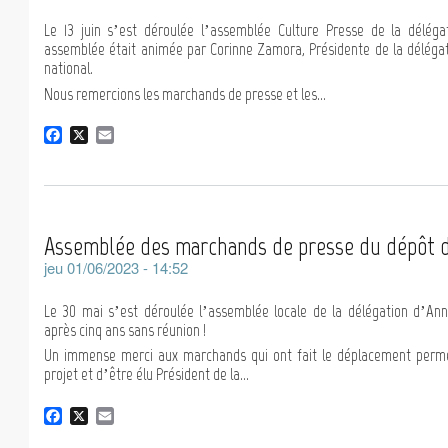
Le 13 juin s’est déroulée l’assemblée Culture Presse de la délég
assemblée était animée par Corinne Zamora, Présidente de la délégati
national.
Nous remercions les marchands de presse et les...
F
X
E
a
m
c
a
e
i
b
l
o
Assemblée des marchands de presse du dépôt 
o
k
jeu 01/06/2023 - 14:52
Le 30 mai s’est déroulée l’assemblée locale de la délégation d’An
après cinq ans sans réunion !
Un immense merci aux marchands qui ont fait le déplacement perme
projet et d’être élu Président de la...
F
X
E
a
m