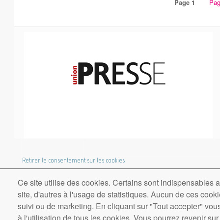
o
Page 1
Pa
Pag
Pagination
o
sui
k
COOKIES UI
Retirer le consentement sur les cookies
Ce site utilise des cookies. Certains sont indispensables
Culture Pre
site, d'autres à l'usage de statistiques. Aucun de ces cookie
suivi ou de marketing. En cliquant sur "Tout accepter" v
à l'utilisation de tous les cookies. Vous pourrez revenir sur