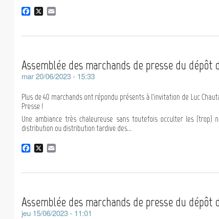
F
X
E
a
m
c
a
e
i
b
l
o
Assemblée des marchands de presse du dépôt de
o
k
mar 20/06/2023 - 15:33
Plus de 40 marchands ont répondu présents à l'invitation de Luc Chauta
Presse !
Une ambiance très chaleureuse sans toutefois occulter les (trop) no
distribution ou distribution tardive des...
F
X
E
a
m
c
a
e
i
b
l
o
Assemblée des marchands de presse du dépôt d
o
k
jeu 15/06/2023 - 11:01